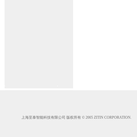
www.zitin.com.cn/dorma 多玛感应门维修保
养官网www.shanghai-door.com/dorma
盖泽自动门,闭门器，地弹簧
www.zitin.com.cn/geze 盖泽感应门维修保
养官网www.shanghai-door.com/geze
杭州,苏州,南京,成都,重庆,武汉,西安,天津,
长沙,佛山,厦门,福州
郑州,东莞,青岛,济南,沈阳,昆明,宁波,无锡,
常州,合肥,大连
上海感应门,电动门,玻璃门,平移门产品设
计安装,维修,保养,维护服务中心；产品涉
及到商场,超市,银行,商铺,店铺,汽车,医院,
大厦,小区,数据中心工厂等。
上海至泰智能科技有限公司 版权所有 © 2005 ZITIN CORPORATION.