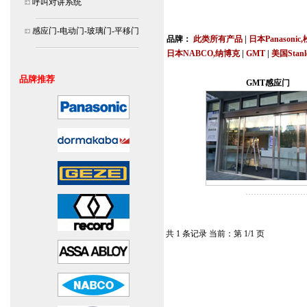
呼叫对讲系统
北京,上海,广州,深圳,杭州,苏州,南京,成
连
感应门-电动门-玻璃门-平移门
品牌：
此类所有产品
|
日本Panasonic
日本NABCO,纳博克
|
GMT
|
美国Stan
安装说明书,视频,维修保养服务中心,价
品牌推荐
GMT感应门
共 1 条记录 当前：第 1/1 页