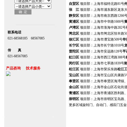
自贸区
项目部：上海市福特北路81号
张
江
项目部：上海市浦东新区龙东大道
静安区
项目部：上海市南京西路1266
黄浦区
项目部：上海市中华路1600号
卢湾区
项目部：上海市淮海中路282号
联系电话
闸北区
项目部：上海市闸北区恒丰路50
021-68568185 68567085
徐汇区
项目部：上海市漕宝路509号
华
北京,上海,广州,深圳
长宁区
项目部：上海市长宁路1018号
传 真
普陀区
项目部：上海市安远路128号
平
021-68567085
虹口区
项目部：上海市西江湾路388号
台湾,香港,澳门,台北
闵行区
项目部：上海市七莘路1839号
财
产品咨询 技术服务
松江区
项目部：上海市荣乐东路
松江
宝山区
项目部：上海市宝山区共康路5
上海自动门维修保养官网www.zitin.com.cn
奉贤区
项目部：上海市奉贤区海湾镇
www.shanghai-door.com
金山区
项目部：上海市金山区石化街
杭州,苏州,南京,成都,重庆,武汉,西安,天津,
青浦区
项目部：上海市青浦区胜利路
长沙
崇明区
项目部：上海市崇明区宝岛路
郑州,东莞,青岛,济南,沈阳,昆明,宁波,无锡,
更多区域旋转门、自动门、感应门五
常州,合肥
陆家嘴
授权店(门禁产品):上海市张杨路7
徐家汇
授权店(自动门产品):上海市宜山
嘉定区
授权店:上海市嘉定区南翔镇德园