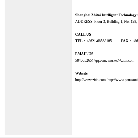
山区、奉贤区、青浦区、崇明区、浦江
Shanghai Zhitai Intelligent Technology 
ADDRESS: Floor 3, Building 1, No. 128, 
CALL US
TEL
：+8621-68568185
FAX
：+86
EMAIL US
584655265@qq.com
, market@zitin.com
Website
http://www.zitin.com
,
http://www.panasoni
本纳博克nabco、格屋G-U（自动
弱电项目部：
上海市静安区江宁路420
门控事业部：
上海市杨浦区翔殷路128
松下自动门五金专卖店(上海售后维修技
路482号
（高行、外高桥、川沙）