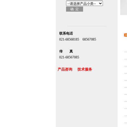
联系电话
021-68568185 68567085
北京,上海,广州,深圳
传 真
021-68567085
台湾,香港,澳门,台北
产品咨询 技术服务
上海自动门维修感应门保养官网
www.zitin.com.cn www.shanghai-door.com
多玛自动门,闭门器，地弹簧
www.zitin.com.cn/dorma 多玛感应门维修
保养官网www.shanghai-door.com/dorma
杭州,苏州,南京,成都,重庆,武汉,西安,天津,
长沙
郑州,东莞,青岛,济南,沈阳,昆明,宁波,无锡,