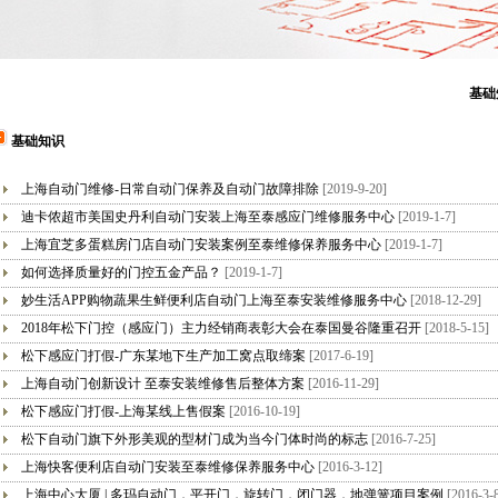
基础
基础知识
上海自动门维修-日常自动门保养及自动门故障排除
[2019-9-20]
迪卡侬超市美国史丹利自动门安装上海至泰感应门维修服务中心
[2019-1-7]
上海宜芝多蛋糕房门店自动门安装案例至泰维修保养服务中心
[2019-1-7]
如何选择质量好的门控五金产品？
[2019-1-7]
妙生活APP购物蔬果生鲜便利店自动门上海至泰安装维修服务中心
[2018-12-29]
2018年松下门控（感应门）主力经销商表彰大会在泰国曼谷隆重召开
[2018-5-15]
松下感应门打假-广东某地下生产加工窝点取缔案
[2017-6-19]
上海自动门创新设计 至泰安装维修售后整体方案
[2016-11-29]
松下感应门打假-上海某线上售假案
[2016-10-19]
松下自动门旗下外形美观的型材门成为当今门体时尚的标志
[2016-7-25]
上海快客便利店自动门安装至泰维修保养服务中心
[2016-3-12]
上海中心大厦 | 多玛自动门，平开门，旋转门，闭门器，地弹簧项目案例
[2016-3-