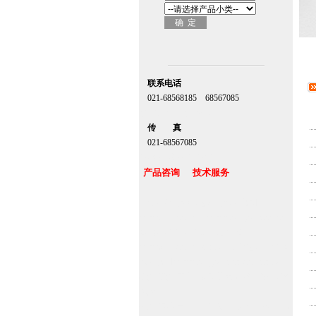
联系电话
021-68568185 68567085
北京,上海,广州,深圳
传 真
021-68567085
台湾,香港,澳门,台北
产品咨询 技术服务
上海自动门维修感应门保养官网
www.zitin.com.cn www.shanghai-door.com
多玛自动门,闭门器，地弹簧
www.zitin.com.cn/dorma 多玛感应门维修
保养官网www.shanghai-door.com/dorma
杭州,苏州,南京,成都,重庆,武汉,西安,天津,
长沙
郑州,东莞,青岛,济南,沈阳,昆明,宁波,无锡,