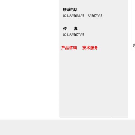
联系电话
021-68568185 68567085
北京,上海,广州,深圳
传 真
021-68567085
台湾,香港,澳门,台北
产品咨询 技术服务
上海自动门厂家定做安装感应门维修保养官
网www.zitin.com.cn www.shanghai-door.com
多玛自动门,闭门器，地弹簧经销商
www.zitin.com.cn/dorma 盖泽感应门维修保
养官网www.shanghai-door.com/geze
杭州,苏州,南京,成都,重庆,武汉,西安,天津,长
沙,佛山,厦门,福州
郑州,东莞,青岛,济南,沈阳,昆明,宁波,无锡,常
州,合肥,大连