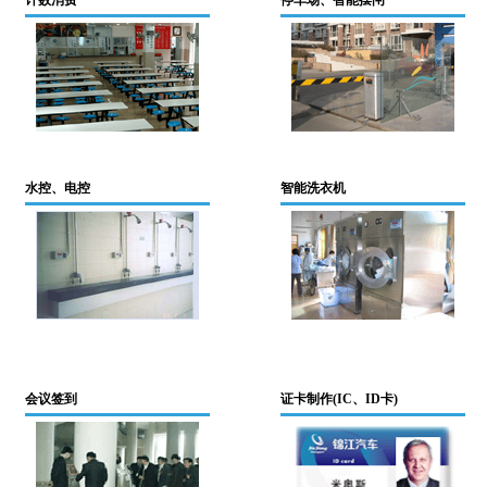
计数消费
停车场、智能摆闸
水控、电控
智能洗衣机
会议签到
证卡制作(IC、ID卡)