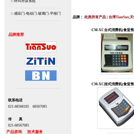
呼叫对讲系统
北京,上海,广州,深圳,杭州,苏州,南京,成
连
感应门-电动门-玻璃门-平移门
品牌：
此类所有产品
|
台湾TianSuo,
安装说明书,视频,维修保养服务中心,价
CM-XC台式消费机(食堂售
品牌推荐
CM-XC挂式消费机(食堂售
联系电话
021-68568185 68567085
北京,上海,广州,深圳
传 真
021-68567085
产品咨询 技术服务