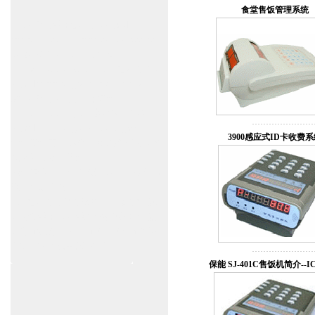
食堂售饭管理系统
上海自动门维修感应门保养官网
www.zitin.com.cn www.shanghai-door.com
多玛自动门,闭门器，地弹簧
www.zitin.com.cn/dorma 多玛感应门维修保
养官网www.shanghai-door.com/dorma
盖泽自动门,闭门器，地弹簧
www.zitin.com.cn/geze 盖泽感应门维修保
养官网www.shanghai-door.com/geze
3900感应式ID卡收费
杭州,苏州,南京,成都,重庆,武汉,西安,天津,
长沙,佛山,厦门,福州
郑州,东莞,青岛,济南,沈阳,昆明,宁波,无锡,
常州,合肥,大连
上海感应门,电动门,玻璃门,平移门产品设
计安装,维修,保养,维护服务中心；产品涉
及到商场,超市,银行,商铺,店铺,汽车,医院,
大厦,小区,数据中心工厂等。
保能 SJ-401C售饭机简介--