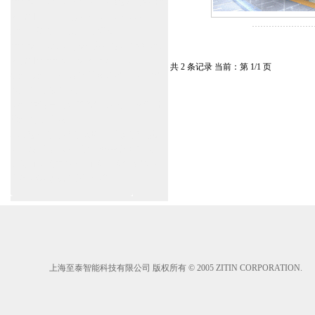
www.zitin.com.cn/dorma 多玛感应门维修保
养官网www.shanghai-door.com/dorma
盖泽自动门,闭门器，地弹簧
www.zitin.com.cn/geze 盖泽感应门维修保
养官网www.shanghai-door.com/geze
共 2 条记录 当前：第 1/1 页
杭州,苏州,南京,成都,重庆,武汉,西安,天津,
长沙,佛山,厦门,福州
郑州,东莞,青岛,济南,沈阳,昆明,宁波,无锡,
常州,合肥,大连
上海感应门,电动门,玻璃门,平移门产品设
计安装,维修,保养,维护服务中心；产品涉
及到商场,超市,银行,商铺,店铺,汽车,医院,
大厦,小区,数据中心工厂等。
上海至泰智能科技有限公司 版权所有 © 2005 ZITIN CORPORATION.