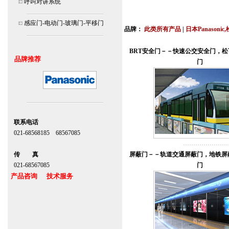
呼叫对讲系统
北京,上海,广州,深圳,杭州,苏州,南京,成
连
感应门-电动门-玻璃门-平移门
品牌：
此类所有产品
|
日本Panasonic
安装说明书,视频,维修保养服务中心,价
BRT安全门－－快速公交安全门，
品牌推荐
门
联系电话
021-68568185 68567085
北京,上海,广州,深圳
传 真
屏蔽门－－轨道交通屏蔽门，地铁屏
021-68567085
门
产品咨询 技术服务
上海自动门维修感应门保养官网
www.zitin.com.cn www.shanghai-door.com
多玛自动门,闭门器，地弹簧