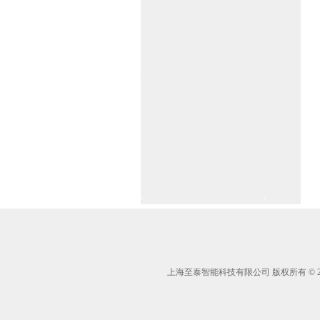
www.zitin.com.cn/dorma 多玛感应门维修保
养官网www.shanghai-door.com/dorma
盖泽自动门,闭门器，地弹簧
www.zitin.com.cn/geze 盖泽感应门维修保
养官网www.shanghai-door.com/geze
杭州,苏州,南京,成都,重庆,武汉,西安,天津,
长沙,佛山,厦门,福州
郑州,东莞,青岛,济南,沈阳,昆明,宁波,无锡,
常州,合肥,大连
上海感应门,电动门,玻璃门,平移门产品设
计安装,维修,保养,维护服务中心；产品涉
及到商场,超市,银行,商铺,店铺,汽车,医院,
大厦,小区,数据中心工厂等。
上海至泰智能科技有限公司 版权所有 © 2005