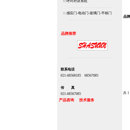
呼叫对讲系统
北京
连
感应门-电动门-玻璃门-平移门
品
安装
品牌推荐
联系电话
021-68568185 68567085
北京,上海,广州,深圳
传 真
共 1
021-68567085
产品咨询 技术服务
上海自动门维修感应门保养官网
www.zitin.com.cn www.shanghai-door.com
多玛自动门,闭门器，地弹簧