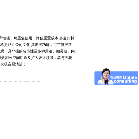
莞,青岛,济南,沈阳,昆明,宁波,无锡,常州,合肥,大
合弹性强，可重复使用，降低重置成本 多变的材
格更贴近公司文化 具走线功能，可**做线路
观，具**强的装饰性及多种用途。如雾玻、内
有效割分空间用途及扩大设计领域，墙与天花
防火吸音易清洁；