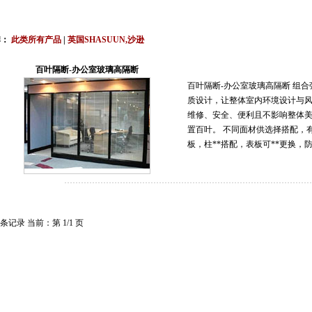
,上海,广州,深圳,杭州,苏州,南京,成都,重庆,武汉,西安,天津,长沙,佛山,厦门,福州,郑州,东
牌：
此类所有产品
|
英国SHASUUN,沙逊
说明书,视频,维修保养服务中心,价格
百叶隔断-办公室玻璃高隔断
百叶隔断-办公室玻璃高隔断 组
质设计，让整体室内环境设计与风
维修、安全、便利且不影响整体美
置百叶。 不同面材供选择搭配，
板，柱**搭配，表板可**更换，
 条记录 当前：第 1/1 页