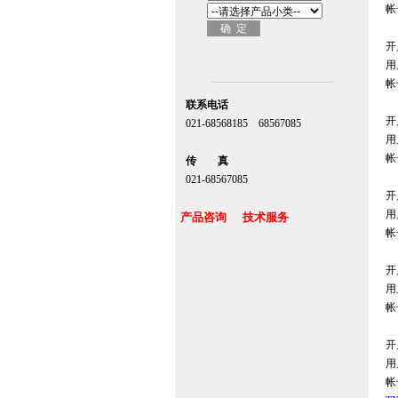
帐号
开
用
帐号
联系电话
开
021-68568185 68567085
用
北京,上海,广州,深圳
帐号
传 真
021-68567085
开
台湾,香港,澳门,台北
用
产品咨询 技术服务
帐号
上海自动门维修感应门保养官网
开
www.zitin.com.cn www.shanghai-door.com
用
多玛自动门,闭门器，地弹簧
帐号
www.zitin.com.cn/dorma 多玛感应门维修
保养官网www.shanghai-door.com/dorma
开
杭州,苏州,南京,成都,重庆,武汉,西安,天津,
用
长沙
帐号
郑州,东莞,青岛,济南,沈阳,昆明,宁波,无锡,