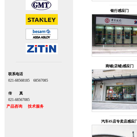
银行感应门
商铺(店铺)感应门
联系电话
021-68568185 68567085
北京,上海,广州,深圳
传 真
021-68567085
产品咨询 技术服务
上海自动门维修感应门保养官网
汽车4S店专卖店感应
www.zitin.com.cn www.shanghai-door.com
多玛自动门,闭门器，地弹簧