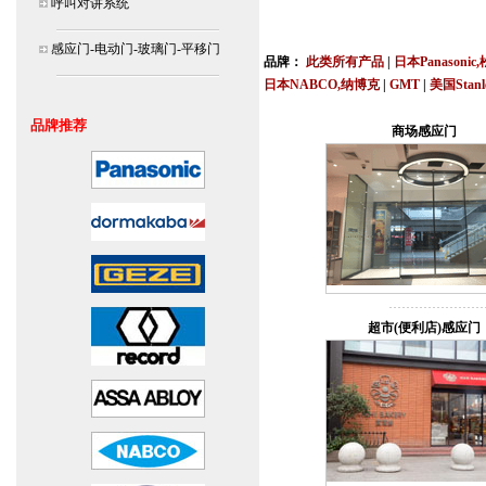
呼叫对讲系统
北京,上海,广州,深圳,杭州,苏州,南京,成
连
感应门-电动门-玻璃门-平移门
品牌：
此类所有产品
|
日本Panasonic
日本NABCO,纳博克
|
GMT
|
美国Stan
安装说明书,视频,维修保养服务中心,价
品牌推荐
商场感应门
超市(便利店)感应门