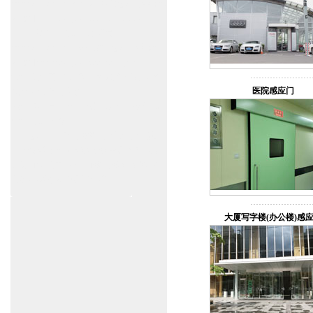
www.zitin.com.cn/dorma 多玛感应门维修保
养官网www.shanghai-door.com/dorma
盖泽自动门,闭门器，地弹簧
www.zitin.com.cn/geze 盖泽感应门维修保
养官网www.shanghai-door.com/geze
杭州,苏州,南京,成都,重庆,武汉,西安,天津,
医院感应门
长沙,佛山,厦门,福州
郑州,东莞,青岛,济南,沈阳,昆明,宁波,无锡,
常州,合肥,大连
上海感应门,电动门,玻璃门,平移门产品设
计安装,维修,保养,维护服务中心；产品涉
及到商场,超市,银行,商铺,店铺,汽车,医院,
大厦,小区,数据中心工厂等。
大厦写字楼(办公楼)感