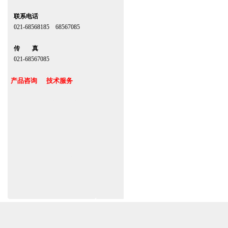
联系电话
021-68568185 68567085
北京,上海,广州,深圳
传 真
021-68567085
台湾,香港,澳门,台北
产品咨询 技术服务
上海自动门厂家定做安装感应门维修保养官
网www.zitin.com.cn www.shanghai-door.com
多玛自动门,闭门器，地弹簧经销商
www.zitin.com.cn/dorma 盖泽感应门维修保
养官网www.shanghai-door.com/geze
杭州,苏州,南京,成都,重庆,武汉,西安,天津,长
沙,佛山,厦门,福州
郑州,东莞,青岛,济南,沈阳,昆明,宁波,无锡,常
州,合肥,大连