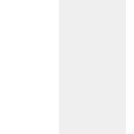
www.zitin.com.cn/dorma 多玛感应门维修保
养官网www.shanghai-door.com/dorma
盖泽自动门,闭门器，地弹簧
www.zitin.com.cn/geze 盖泽感应门维修保
养官网www.shanghai-door.com/geze
杭州,苏州,南京,成都,重庆,武汉,西安,天津,
长沙,佛山,厦门,福州
郑州,东莞,青岛,济南,沈阳,昆明,宁波,无锡,
常州,合肥,大连
上海感应门,电动门,玻璃门,平移门产品设
计安装,维修,保养,维护服务中心；产品涉
及到商场,超市,银行,商铺,店铺,汽车,医院,
大厦,小区,数据中心工厂等。