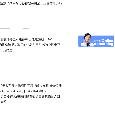
动玻璃门的合作，使得我公司成为上海等周边地
装维修至泰服务中心 改造热线： 021-
m 老小区因为建成较早，采用的也是**早**老的小区电动
在一定隐患。
门安装至泰维修项目工程**解决方案 维修保养
com/ddblm QQ:634500743 微信：
写字楼(办公楼)电动玻璃门能有效提高建筑物出入口
的偏爱。