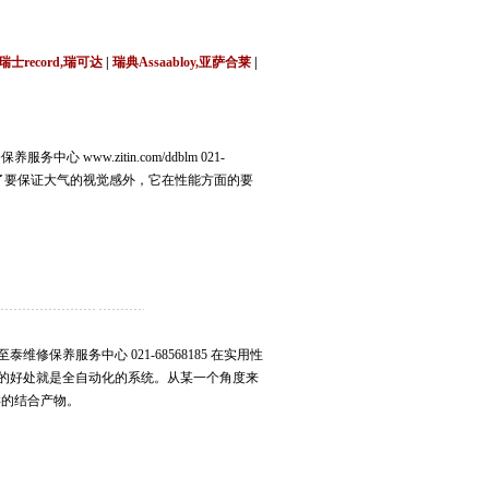
莞,青岛,济南,沈阳,昆明,宁波,无锡,常州,合肥,大
瑞士record,瑞可达
|
瑞典Assaabloy,亚萨合莱
|
 www.zitin.com/ddblm 021-
门除了要保证大气的视觉感外，它在性能方面的要
维修保养服务中心 021-68568185 在实用性
门的好处就是全自动化的系统。从某一个角度来
类的结合产物。