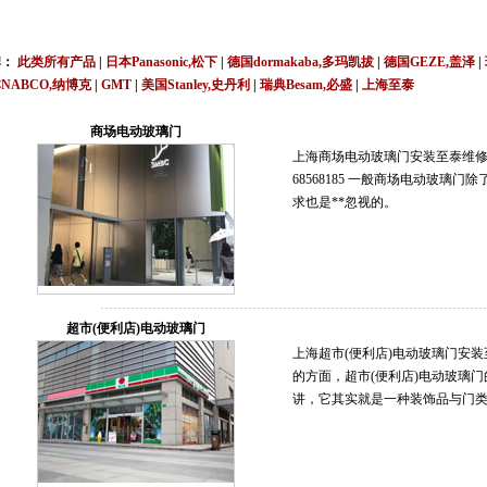
,上海,广州,深圳,杭州,苏州,南京,成都,重庆,武汉,西安,天津,长沙,佛山,厦门,福州,郑州,东
牌：
此类所有产品
|
日本Panasonic,松下
|
德国dormakaba,多玛凯拔
|
德国GEZE,盖泽
|
NABCO,纳博克
|
GMT
|
美国Stanley,史丹利
|
瑞典Besam,必盛
|
上海至泰
说明书,视频,维修保养服务中心,价格
商场电动玻璃门
上海商场电动玻璃门安装至泰维修保养服务中心
68568185 一般商场电动玻璃
求也是**忽视的。
超市(便利店)电动玻璃门
上海超市(便利店)电动玻璃门安装至泰
的方面，超市(便利店)电动玻璃
讲，它其实就是一种装饰品与门