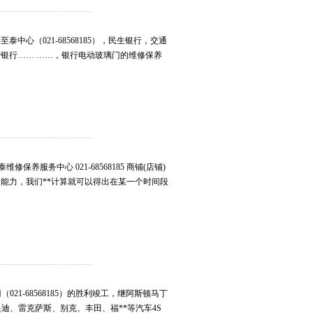
中心（021-68568185），民生银行，交通
*银行…… ……，银行电动玻璃门的维修保养
保养服务中心 021-68568185 商铺(店铺)
能力，我们**计算就可以得出在某一个时间段
021-68568185）的胜利竣工，继阿斯顿马丁
马、奥迪、雷克萨斯、别克、丰田、福**等汽车4S