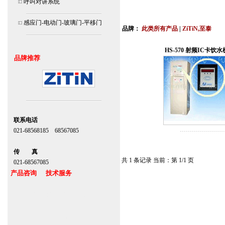
呼叫对讲系统
北京,上海,广州,深圳,杭州,苏州,南京,成
连
感应门-电动门-玻璃门-平移门
品牌：
此类所有产品
|
ZiTiN,至泰
安装说明书,视频,维修保养服务中心,价
HS-570 射频IC卡饮水
品牌推荐
联系电话
021-68568185 68567085
北京,上海,广州,深圳
传 真
共 1 条记录 当前：第 1/1 页
021-68567085
产品咨询 技术服务
上海自动门维修感应门保养官网
www.zitin.com.cn www.shanghai-door.com
多玛自动门,闭门器，地弹簧