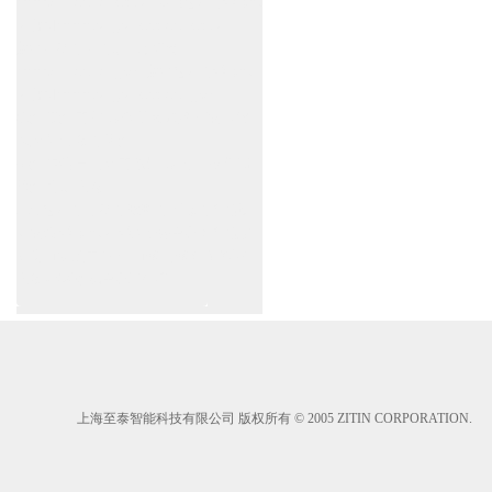
www.zitin.com.cn/dorma 多玛感应门维修保
养官网www.shanghai-door.com/dorma
盖泽自动门,闭门器，地弹簧
www.zitin.com.cn/geze 盖泽感应门维修保
养官网www.shanghai-door.com/geze
杭州,苏州,南京,成都,重庆,武汉,西安,天津,
长沙,佛山,厦门,福州
郑州,东莞,青岛,济南,沈阳,昆明,宁波,无锡,
常州,合肥,大连
上海感应门,电动门,玻璃门,平移门产品设
计安装,维修,保养,维护服务中心；产品涉
及到商场,超市,银行,商铺,店铺,汽车,医院,
大厦,小区,数据中心工厂等。
上海至泰智能科技有限公司 版权所有 © 2005 ZITIN CORPORATION.