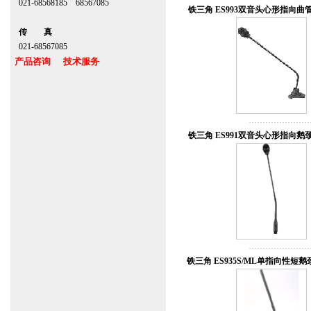
021-68568185 68567085
铁三角 ES993双音头心形指向
北京,上海,广州,深圳
传 真
021-68567085
产品咨询 技术服务
上海自动门维修感应门保养官网
www.zitin.com.cn www.shanghai-door.com
多玛自动门,闭门器，地弹簧
www.zitin.com.cn/dorma 多玛感应门维修保
铁三角 ES991双音头心形指向
养官网www.shanghai-door.com/dorma
盖泽自动门,闭门器，地弹簧
www.zitin.com.cn/geze 盖泽感应门维修保
养官网www.shanghai-door.com/geze
杭州,苏州,南京,成都,重庆,武汉,西安,天津,
长沙,佛山,厦门,福州
郑州,东莞,青岛,济南,沈阳,昆明,宁波,无锡,
常州,合肥,大连
铁三角 ES935S/ML单指向性短
上海感应门,电动门,玻璃门,平移门产品设
计安装,维修,保养,维护服务中心；产品涉
及到商场,超市,银行,商铺,店铺,汽车,医院,
大厦,小区,数据中心工厂等。