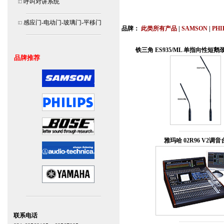
呼叫对讲系统
北京,上海,广州,深圳,杭州,苏州,南京,成
连
感应门-电动门-玻璃门-平移门
品牌：
此类所有产品
|
SAMSON
|
PHI
安装说明书,视频,维修保养服务中心,价
铁三角 ES935/ML 单指向性短
品牌推荐
雅玛哈 02R96 V2调音
联系电话