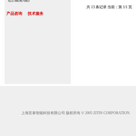
021-68567085
台湾,香港,澳门,台北
共 13 条记录 当前：第 1/1 页
产品咨询 技术服务
上海自动门厂家定做维修感应门保养官网
www.zitin.com.cn www.shanghai-door.com
多玛自动门,闭门器，地弹簧
www.zitin.com.cn/dorma 多玛感应门维修
保养官网www.shanghai-door.com/dorma
杭州,苏州,南京,成都,重庆,武汉,西安,天津,
长沙,佛山,厦门,福州
郑州,东莞,青岛,济南,沈阳,昆明,宁波,无锡,
常州,合肥,大连
上海至泰智能科技有限公司 版权所有 © 2005 ZITIN CORPORATION.