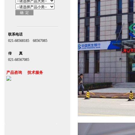
联系电话
021-68568185 68567085
北京,上海,广州,深圳
传 真
021-68567085
台湾,香港,澳门,台北
产品咨询 技术服务
上海自动门维修保养官网www.zitin.com.cn
www.shanghai-door.com
杭州,苏州,南京,成都,重庆,武汉,西安,天津,
长沙
郑州,东莞,青岛,济南,沈阳,昆明,宁波,无锡,
常州,合肥