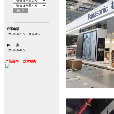
联系电话
021-68568185 68567085
北京,上海,广州,深圳
传 真
021-68567085
台湾,香港,澳门,台北
产品咨询 技术服务
上海自动门维修保养官网www.zitin.com.cn
www.shanghai-door.com
杭州,苏州,南京,成都,重庆,武汉,西安,天津,
长沙
郑州,东莞,青岛,济南,沈阳,昆明,宁波,无锡,
常州,合肥