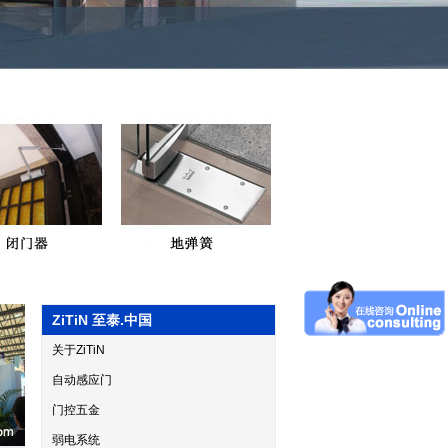
ZiTiN 至泰.中国
关于ZiTiN
自动感应门
门控五金
弱电系统