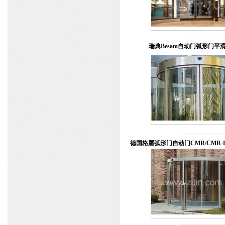
www.zitin.com.cn www.shanghai-door.com
多玛自动门,闭门器，地弹簧
www.zitin.com.cn/dorma 多玛感应门维修保
养官网www.shanghai-door.com/dorma
瑞典Besam自动门弧形门平
盖泽自动门,闭门器，地弹簧
www.zitin.com.cn/geze 盖泽感应门维修保
养官网www.shanghai-door.com/geze
杭州,苏州,南京,成都,重庆,武汉,西安,天津,
长沙,佛山,厦门,福州
郑州,东莞,青岛,济南,沈阳,昆明,宁波,无锡,
常州,合肥,大连
上海感应门,电动门,玻璃门,平移门产品设
计安装,维修,保养,维护服务中心；产品涉
及到商场,超市,银行,商铺,店铺,汽车,医院,
德国格屋弧形门自动门CMR/CMR
大厦,小区,数据中心工厂等。