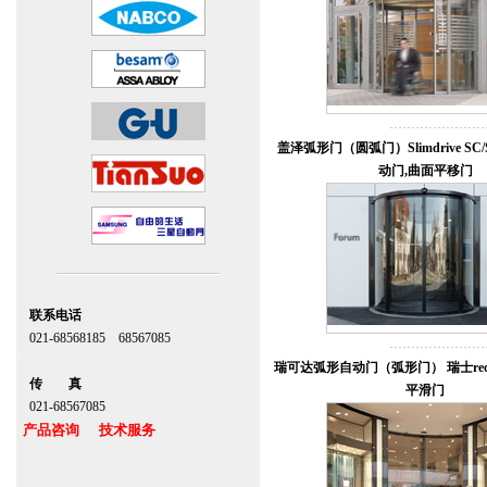
盖泽弧形门（圆弧门）Slimdrive SC
动门,曲面平移门
联系电话
021-68568185 68567085
北京,上海,广州,深圳
瑞可达弧形自动门（弧形门） 瑞士recor
传 真
平滑门
021-68567085
产品咨询 技术服务
上海自动门维修感应门保养官网