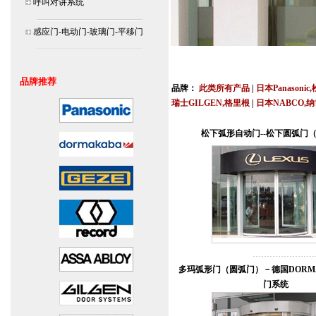
呼叫对讲系统
感应门-电动门-玻璃门-平移门
北京,上海,广州,深圳,杭州,苏州,南京,成
连
品牌推荐
品牌：
此类所有产品
|
日本Panasonic
瑞士GILGEN,格里根
|
日本NABCO,
安装说明书,视频,维修保养服务中心,价
松下弧形自动门--松下圆弧门
多玛弧形门（圆弧门）－德国DORMA
门系统