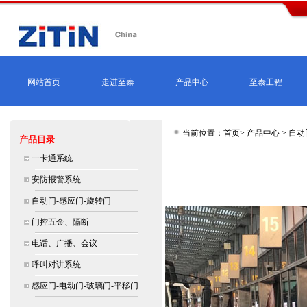
网站首页
走进至泰
产品中心
至泰工程
当前位置：首页>
产品中心
>
自动
产品目录
北京,上海,广州,深圳,杭州,苏州,南京,成都
一卡通系统
连价格
安防报警系统
自动门-感应门-旋转门
门控五金、隔断
电话、广播、会议
呼叫对讲系统
感应门-电动门-玻璃门-平移门