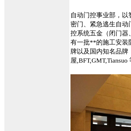
自动门控事业部，以
密门
、
紧急逃生自动
控系统五金（
闭门器
有一批**的施工安
牌以及国内知名品牌（
屋
,
BFT
,
GMT
,
Tiansuo