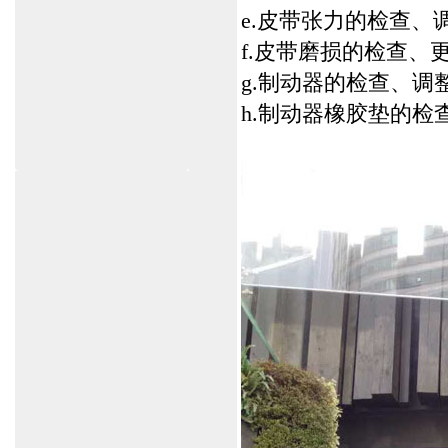
杭州,苏州,南京,成都,重庆,武汉,西安,天津,
e.皮带张力的检查、
长沙,佛山,厦门,福州
郑州,东莞,青岛,济南,沈阳,昆明,宁波,无锡,
f.皮带磨损的检查、
常州,合肥,大连
g.制动器的检查、调
上海感应门,电动门,玻璃门,平移门产品设
计安装,维修,保养,维护服务中心；产品涉
h.制动器橡胶垫的检
及到商场,超市,银行,商铺,店铺,汽车,医院,
大厦,小区,数据中心工厂等。