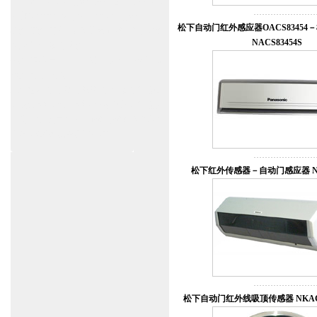
www.zitin.com.cn/geze 盖泽感应门维修保
养官网www.shanghai-door.com/geze
松下自动门红外感应器OACS8345
杭州,苏州,南京,成都,重庆,武汉,西安,天津,
NACS83454S
长沙,佛山,厦门,福州
郑州,东莞,青岛,济南,沈阳,昆明,宁波,无锡,
常州,合肥,大连
上海感应门,电动门,玻璃门,平移门产品设
计安装,维修,保养,维护服务中心；产品涉
及到商场,超市,银行,商铺,店铺,汽车,医院,
大厦,小区,数据中心工厂等。
松下红外传感器－自动门感应器 NAC
松下自动门红外线吸顶传感器 NKAC8