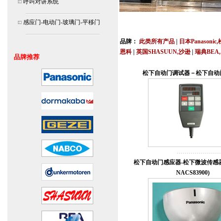
呼叫对讲系统
北京,上海,广州,深圳,杭州,苏州,南京,成
感应门-电动门-玻璃门-平移门
连
品牌：
此类所有产品
|
日本Panasonic
恩科
|
英国SHASUUN,沙逊
|
瑞典BEA
品牌推荐
安装说明书,视频,维修保养服务中心,价
松下自动门调试器－松下自动
松下自动门感应器-松下微波传感器(Pa
NACS83900)