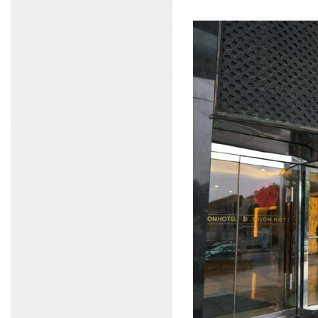
杭州,苏州,南京,成都,重庆,武汉,西安,天津,长
沙,佛山,厦门,福州
郑州,东莞,青岛,济南,沈阳,昆明,宁波,无锡,常
州,合肥,大连
上海感应门,电动门,玻璃门,平移门产品设计
安装,维修,保养,维护服务中心；产品涉及到
商场,超市,银行,商铺,店铺,汽车,医院,大厦,小
区,数据中心工厂等。