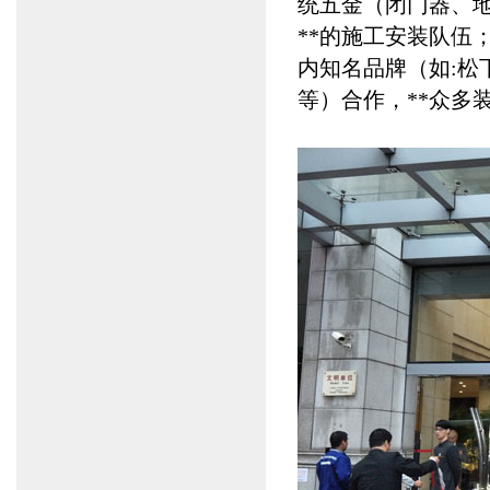
统五金（
闭门器
、
**的施工安装队伍
内知名品牌（如:
松
等
）合作，**众多