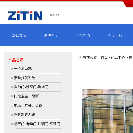
网站首页
走进至泰
产品中心
至泰工程
当前位置：首页>
产品中心
>
自
产品目录
北京,上海,广州,深圳,杭州,苏州,南京,
一卡通系统
大连价格
安防报警系统
自动门-感应门-旋转门
门控五金、隔断
电话、广播、会议
呼叫对讲系统
感应门-电动门-玻璃门-平移门