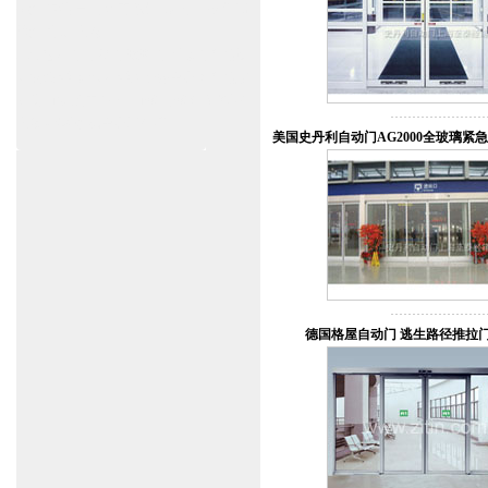
郑州,东莞,青岛,济南,沈阳,昆明,宁波,无锡,
常州,合肥,大连
上海感应门,电动门,玻璃门,平移门产品设
计安装,维修,保养,维护服务中心；产品涉
及到商场,超市,银行,商铺,店铺,汽车,医院,
大厦,小区,数据中心工厂等。
美国史丹利自动门AG2000全玻璃紧
德国格屋自动门 逃生路径推拉门 H