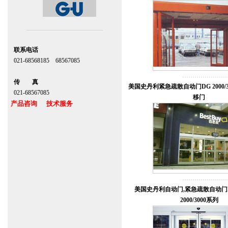
联系电话
021-68568185 68567085
北京,上海,广州,深圳
传 真
美国史丹利紧急疏散自动门DG 2000/30
021-68567085
移门
产品咨询 技术服务
上海自动门维修感应门保养官网
www.zitin.com.cn www.shanghai-door.com
多玛自动门,闭门器，地弹簧
www.zitin.com.cn/dorma 多玛感应门维修保
养官网www.shanghai-door.com/dorma
盖泽自动门,闭门器，地弹簧
www.zitin.com.cn/geze 盖泽感应门维修保
美国史丹利自动门,紧急疏散自动门DU
养官网www.shanghai-door.com/geze
2000/3000系列
杭州,苏州,南京,成都,重庆,武汉,西安,天津,
长沙,佛山,厦门,福州