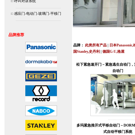
呼叫对讲系统
感应门-电动门-玻璃门-平移门
北京,上海,广州,深圳,杭州,苏州,南京,成
品牌推荐
连
品牌：
此类所有产品
|
日本Panasonic
国Stanley,史丹利
|
德国G-U,格屋
安装说明书,视频,维修保养服务中心,价
松下紧急速开门－紧急逃生自动门，
自动门
多玛紧急推开式平移自动门－DORMA
式自动平移门系统