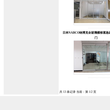
日本NABCO纳博克全玻璃横移紧急
门
共 13 条记录 当前：第 1/2 页