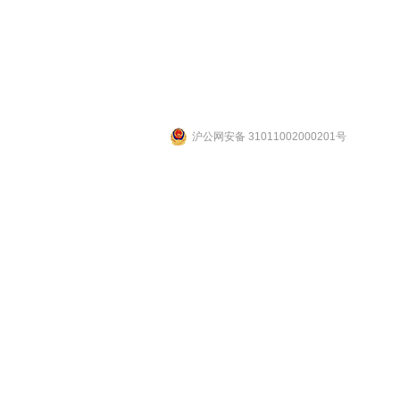
美国,英国,德国,瑞士,瑞典,意大利,法国,日本,韩国,台湾,台北,香港,新加坡,马来西亚,泰国,上海,
市；浙江省自动门安装旋转门维修：杭州市,嘉兴市,绍兴市,温州市 Matsushita automatic door sensors, Panasonic med
沪公网安备 31011002000201号
上海自动