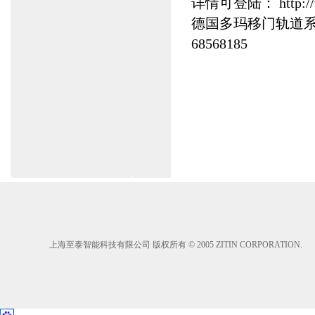
养官网www.shanghai-door.com/dorma
详情可登陆：
http:
盖泽自动门,闭门器，地弹簧
德国多玛移门轨道
www.zitin.com.cn/geze 盖泽感应门维修保养
68568185
官网www.shanghai-door.com/geze
杭州,苏州,南京,成都,重庆,武汉,西安,天津,长
沙,佛山,厦门,福州
郑州,东莞,青岛,济南,沈阳,昆明,宁波,无锡,常
州,合肥,大连
上海感应门,电动门,玻璃门,平移门产品设计
安装,维修,保养,维护服务中心；产品涉及到
商场,超市,银行,商铺,店铺,汽车,医院,大厦,小
区,数据中心工厂等。
上海至泰智能科技有限公司 版权所有 © 2005 ZITIN CORPORATION.