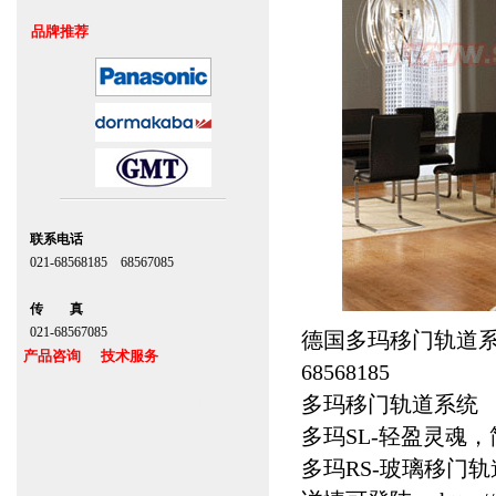
品牌推荐
联系电话
021-68568185 68567085
北京,上海,广州,深圳
传 真
021-68567085
德国多玛移门轨道
产品咨询 技术服务
68568185
多玛移门轨道系统
上海自动门维修感应门保养官网
www.zitin.com.cn www.shanghai-door.com
多玛SL-轻盈灵魂，
多玛自动门,闭门器，地弹簧
多玛RS-玻璃移门轨
www.zitin.com.cn/dorma 多玛感应门维修保