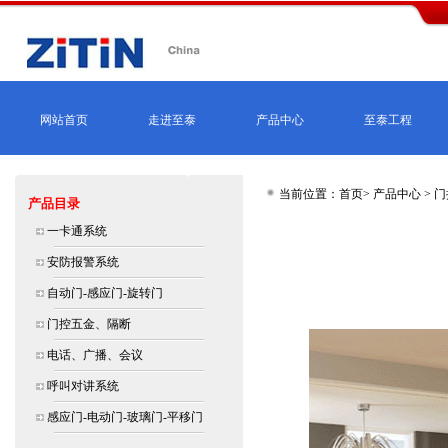
网站首页
走进至泰
产品中心
至泰工程
当前位置：首页>
产品中心
>
门
产品目录
北京,上海,广州,深圳,杭州,苏州,南京,
一卡通系统
大连价格
安防报警系统
自动门-感应门-旋转门
德国多玛移门轨道系统－上海SL移门
门控五金、隔断
电话、广播、会议
呼叫对讲系统
感应门-电动门-玻璃门-平移门