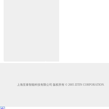
养官网www.shanghai-door.com/dorma
盖泽自动门,闭门器，地弹簧
www.zitin.com.cn/geze 盖泽感应门维修保养
官网www.shanghai-door.com/geze
杭州,苏州,南京,成都,重庆,武汉,西安,天津,长
沙,佛山,厦门,福州
郑州,东莞,青岛,济南,沈阳,昆明,宁波,无锡,常
州,合肥,大连
上海感应门,电动门,玻璃门,平移门产品设计
安装,维修,保养,维护服务中心；产品涉及到
商场,超市,银行,商铺,店铺,汽车,医院,大厦,小
区,数据中心工厂等。
上海至泰智能科技有限公司 版权所有 © 2005 ZITIN CORPORATION.