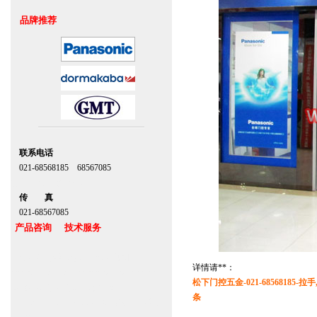
品牌推荐
联系电话
021-68568185 68567085
北京,上海,广州,深圳
传 真
021-68567085
产品咨询 技术服务
上海自动门维修感应门保养官网
详情请**：
www.zitin.com.cn www.shanghai-door.com
松下门控五金-021-68568185-
多玛自动门,闭门器，地弹簧
条
www.zitin.com.cn/dorma 多玛感应门维修保