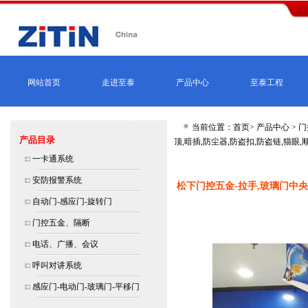
网站首页
走进至泰
产品中心
至泰工程
当前位置：首页>
产品中心
>
门
产品目录
顶,暗插,防尘器,防盗扣,防盗链,猫眼,
北京,上海,广州,深圳,杭州,苏州,南京,
一卡通系统
大连价格
安防报警系统
松下门控五金-拉手,玻璃门中央锁
自动门-感应门-旋转门
松下门控五金-拉手,玻璃门中央锁,门锁
门控五金、隔断
维修保养服务中心价格
电话、广播、会议
呼叫对讲系统
感应门-电动门-玻璃门-平移门