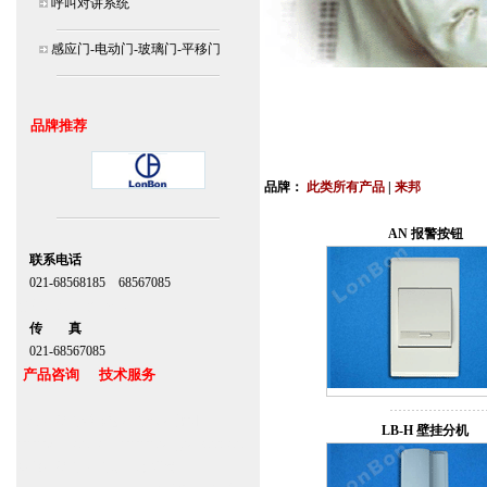
呼叫对讲系统
感应门-电动门-玻璃门-平移门
品牌推荐
北京,上海,广州,深圳,杭州,苏州,南京,成
连
品牌：
此类所有产品
|
来邦
安装说明书,视频,维修保养服务中心,价
AN 报警按钮
联系电话
021-68568185 68567085
北京,上海,广州,深圳
传 真
021-68567085
产品咨询 技术服务
上海自动门维修感应门保养官网
LB-H 壁挂分机
www.zitin.com.cn www.shanghai-door.com
多玛自动门,闭门器，地弹簧