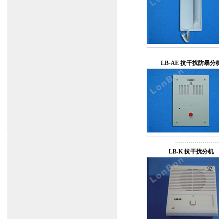
www.zitin.com.cn/dorma 多玛感应门维修保
养官网www.shanghai-door.com/dorma
盖泽自动门,闭门器，地弹簧
www.zitin.com.cn/geze 盖泽感应门维修保
养官网www.shanghai-door.com/geze
杭州,苏州,南京,成都,重庆,武汉,西安,天津,
长沙,佛山,厦门,福州
LB-AE 抗干扰防暴分
郑州,东莞,青岛,济南,沈阳,昆明,宁波,无锡,
常州,合肥,大连
上海感应门,电动门,玻璃门,平移门产品设
计安装,维修,保养,维护服务中心；产品涉
及到商场,超市,银行,商铺,店铺,汽车,医院,
大厦,小区,数据中心工厂等。
LB-K 抗干扰分机